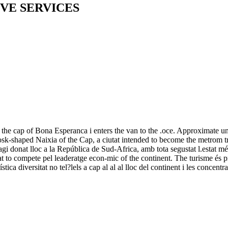
VE SERVICES
e cap of Bona Esperanca i enters the van to the .oce. Approximate un s
 kiosk-shaped Naixia of the Cap, a ciutat intended to become the metrom t
i donat lloc a la República de Sud-Africa, amb tota segustat l.estat mé
at to compete pel leaderatge econ-mic of the continent. The turisme és pr
ística diversitat no tel?lels a cap al al al lloc del continent i les conce