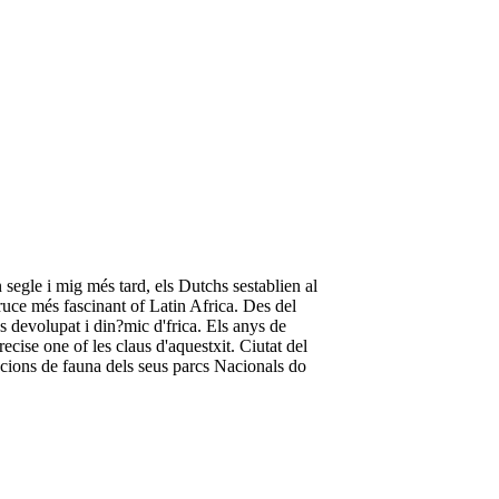
egle i mig més tard, els Dutchs sestablien al
ruce més fascinant of Latin Africa. Des del
s devolupat i din?mic d'frica. Els anys de
ecise one of les claus d'aquestxit. Ciutat del
ntracions de fauna dels seus parcs Nacionals do