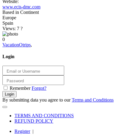
Website:
www.ecis-dmc.com
Based in Continent
Europe
Spain
Views: 7
?
0
VacationOtrips
,
Login
Remember
Forgot?
Login
By submitting data you agree to our
Terms and Conditions
TERMS AND CONDITIONS
REFUND POLICY
Register
|