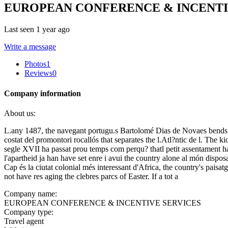
EUROPEAN CONFERENCE & INCENTI
Last seen 1 year ago
Write a message
Photos
1
Reviews
0
Company information
About us:
L.any 1487, the navegant portugu.s Bartolomé Dias de Novaes bends th
costat del promontori rocallós that separates the l.Atl?ntic de l. The
segle XVII ha passat prou temps com perqu? thatl petit assentament hag
l'apartheid ja han have set enre i avui the country alone al món dispos
Cap és la ciutat colonial més interessant d'Africa, the country's paisatg
not have res aging the clebres parcs of Easter. If a tot a
Company name:
EUROPEAN CONFERENCE & INCENTIVE SERVICES
Company type:
Travel agent