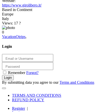
Website:
https://www.girolibero.it/
Based in Continent
Europe
Italy
Views: 17
?
0
VacationOtrips
,
Login
Remember
Forgot?
Login
By submitting data you agree to our
Terms and Conditions
TERMS AND CONDITIONS
REFUND POLICY
Register
|