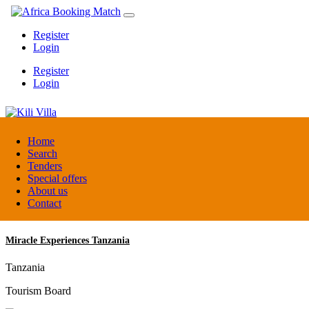
Register
Login
Register
Login
Kili Villa
Home
Search
Tenders
Tanzania
Special offers
Lodge
About us
Contact
Miracle Experiences Tanzania
Tanzania
Tourism Board